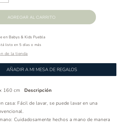
cantidad
para
Tapete
AGREGAR AL CARRITO
Oasis
le en
Babys & Kids Puebla
á listo en 5 días o más
ón de la tienda
AÑADIR A MI MESA DE REGALOS
x 160 cm
Descripción
n casa: Fácil de lavar, se puede lavar en una
nvencional.
mano: Cuidadosamente hechos a mano de manera