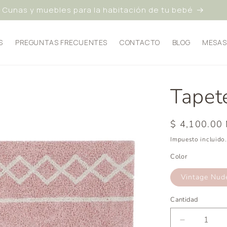
Cunas y muebles para la habitación de tu bebé
S
PREGUNTAS FRECUENTES
CONTACTO
BLOG
MESAS
Tapet
Precio
$ 4,100.00
habitual
Impuesto incluido.
Color
Vintage Nud
Cantidad
Reducir