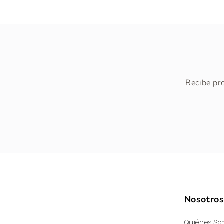
Recibe pr
Nosotro
Quiénes So