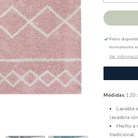
cantidad
para
Tapete
Oasis
Retiro disponib
Normalmente est
Ver informaci
Medidas
120 
Lavable e
lavadora co
Hecho a 
tradicional.