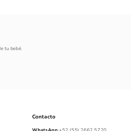
e tu bebé.
Contacto
WhatsApp
:
+52 (55) 2662 5720