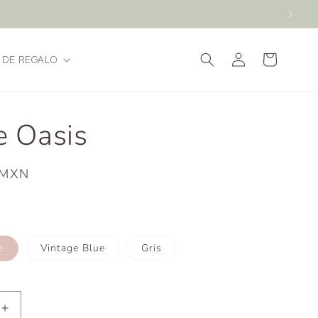
Iniciar
Carrito
 DE REGALO
sesión
e Oasis
 MXN
e
Vintage Blue
Gris
Aumentar